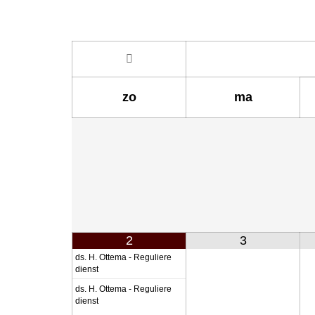
zo
ma
2
3
ds. H. Ottema - Reguliere
dienst
ds. H. Ottema - Reguliere
dienst