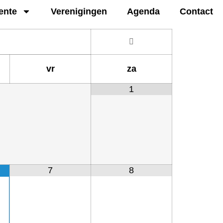
ente
Verenigingen
Agenda
Contact
vr
za
1
7
8