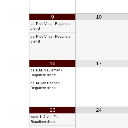
9
10
ds. P. de Vries - Reguliere
dienst
ds. P. de Vries - Reguliere
dienst
16
17
ds. B.M. Meuleman -
Reguliere dienst
ds. M. van Reenen -
Reguliere dienst
23
24
kand. H.J. van Ee -
Reguliere dienst