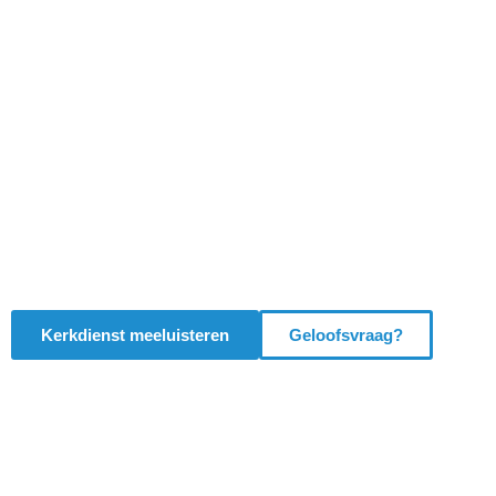
Wolkom yn 'e
tsjerke
Kerkdienst meeluisteren
Geloofsvraag?